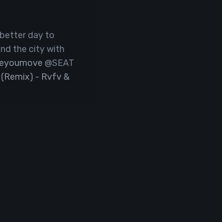
 better day to
nd the city with
keyoumove
@SEAT
 (Remix) - Rvfv &