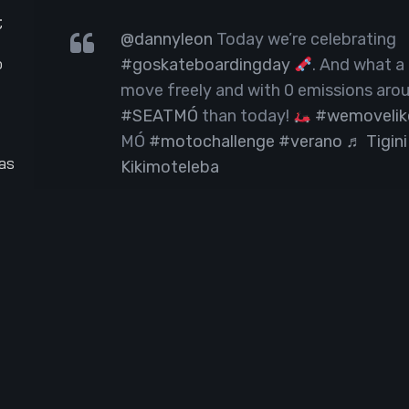
;
@dannyleon
Today we’re celebrating
o
#goskateboardingday
. And what a
move freely and with 0 emissions arou
#SEATMÓ
than today!
#wemoveli
MÓ
#motochallenge
#verano
♬ Tigini
as
Kikimoteleba