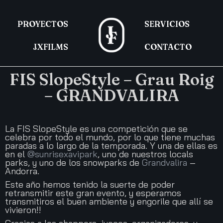
PROYECTOS
SERVICIOS
JXFILMS
CONTACTO
FIS SlopeStyle – Grau Roig
– GRANDVALIRA
La FIS SlopeStyle es una competición que se
celebra por todo el mundo, por lo que tiene muchas
paradas a lo largo de la temporada. Y una de ellas es
en el
@sunrisexavipark
, uno de nuestros locals
parks, y uno de los snowparks de
Grandvalira
–
Andorra.
Este año hemos tenido la suerte de poder
retransmitir este gran evento, y esperamos
transmitiros el buen ambiente y engorile que allí se
vivieron!!