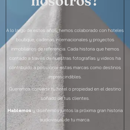
nosotros?
A lo largo de estos años, hemos colaborado con hoteles
boutique, cadenas internacionales y proyectos
inmobiliarios de referencia. Cada historia que hemos
contado a través de nuestras fotografías y videos ha
contribuido a posicionar estas marcas como destinos
imprescindibles.
Queremos convertir tu hotel o propiedad en el destino
soñado de tus clientes.
Hablemos
y diseñemos juntos la próxima gran historia
audiovisual de tu marca.